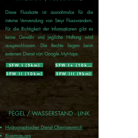
Diese Flusskarte ist ausnahmslos für die
interne Verwendung von Steyr Flusswandern.
Für die Richtigkeit der Informationen gibt es
keine Gewähr und jegliche Haftung wird
ausgeschlossen. Die Rechte liegen beim
externen Dienst von Google MyMaps.
SFW I (5km)
SFW I+ (10km)
SFW II (10km)
SFW III (9km)
PEGEL / WASSERSTAND - LINK
Hydrographischer Dienst Oberösterreich
Rivermap.org