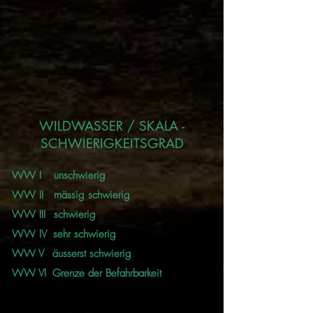
WILDWASSER / SKALA -
SCHWIERIGKEITSGRAD
WW I
unschwierig
WW II
mässig schwierig
WW III
schwierig
WW IV
sehr schwierig
WW V
äusserst schwierig
WW VI
Grenze der Befahrbarkeit