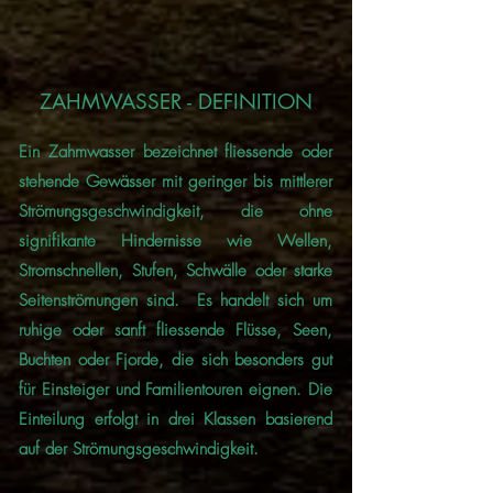
ZAHMWASSER - DEFINITION
Ein Zahmwasser bezeichnet fliessende oder
stehende Gewässer mit geringer bis mittlerer
Strömungsgeschwindigkeit, die ohne
signifikante Hindernisse wie Wellen,
Stromschnellen, Stufen, Schwälle oder starke
Seitenströmungen sind. Es handelt sich um
ruhige oder sanft fliessende Flüsse, Seen,
Buchten oder Fjorde, die sich besonders gut
für Einsteiger und Familientouren eignen. Die
Einteilung erfolgt in drei Klassen basierend
auf der Strömungsgeschwindigkeit.