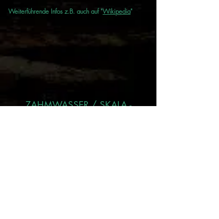
Weiterführende Infos z.B. auch auf "
Wikipedia
"
ZAHMWASSER / SKALA -
SCHWIERIGKEITSGRAD
ZW I
Fliessgewässer bis 2 kmh
ZW II
Fliessgewässer von 2 - 5 kmh
ZW III
Fliessgewässer mehr als 5 kmh