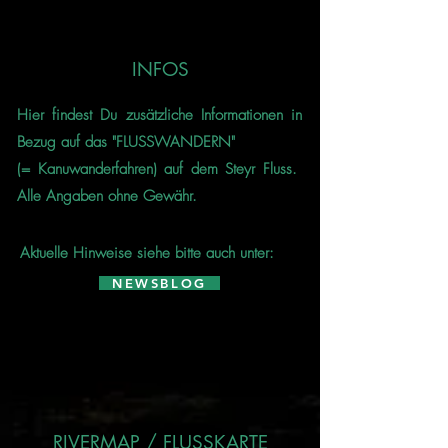
INFOS
Hier findest Du zusätzliche Informationen in
Bezug auf das "FLUSSWANDERN"
(= Kanuwanderfahren) auf dem Steyr Fluss.
Alle Angaben ohne Gewähr.
​
Aktuelle Hinweise siehe bitte auch unter:
NEWSBLOG
RIVERMAP / FLUSSKARTE