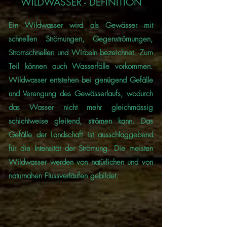
WILDWASSER - DEFINITION
Ein Wildwasser wird als Gewässer mit
schnellen Strömungen, Gegenströmungen,
Stromschnellen und Wirbeln bezeichnet. Zum
Teil können auch Wasserfälle vorkommen.
Wildwasser entstehen bei genügend Gefälle
und Verengung des Gewässerlaufs, wodurch
das Wasser nicht mehr gleichmässig
schichtweise gleitend, strömen kann. Das
Gefälle der Landschaft ist ausschlaggebend
für die Intensität der Strömung. Die meisten
Wildwasser werden von natürlichen und von
naturnahen Flussverläufen gebildet.