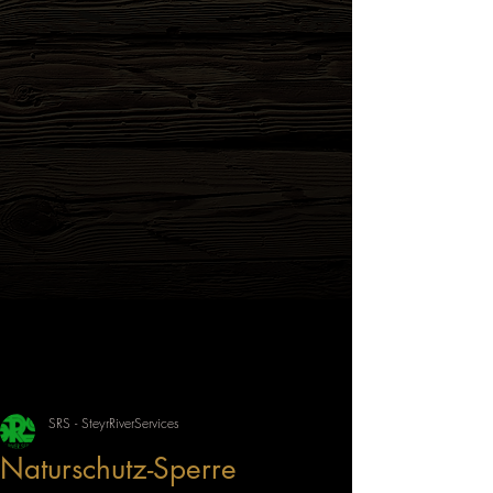
SRS - SteyrRiverServices
Naturschutz-Sperre