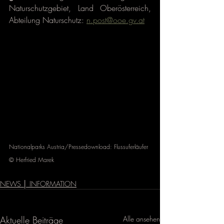
Naturschutzgebiet, Land Oberösterreich, 
Abteilung Naturschutz: 
n.post@ooe.gv.at
Nationalparks Austria/Pressedownload: Flussuferläufer 
© Herfried Marek
NEWS │ INFORMATION
Aktuelle Beiträge
Alle ansehen