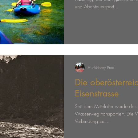
und Abenteuersport...
Huckleberry Prod.
Die oberösterrei
Eisenstrasse
Seit dem Mittelalter wurde da
Wasserweg transportiert. Die W
Verbindung zur...