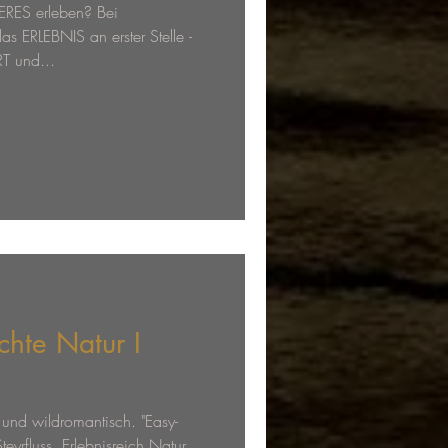
ES erleben? Bei
ERLEBNIS an erster Stelle -
T und...
chte Natur I
 und wildromantisch. "Easy-
eyrfluss. Erlebnisreich Natur