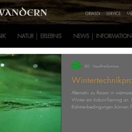
WANDERN
GRIASDI
SERVICE
ME
IK
NATUR │ ERLEBNIS
NEWS │ INFORMATION
rn
steyr fluss
kanu
kajak
die kraft des pad
SRS - SteyrRiverServices
Wintertechnikp
abenteuer
Alternativ zu Reisen in wärmere
Winter ein Indoor-Training an. 
Rahmenbedingungen können Pa
erlernt, trainiert und vertieft w
https://lfc.at/