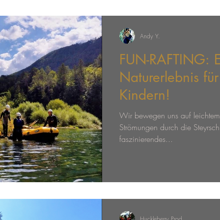
werden spezielle Wildwasser-Te
a
Andy Y.
FUN-RAFTING: E
Naturerlebnis für
Kindern!
Wir bewegen uns auf leichtem
Strömungen durch die Steyrschl
faszinierendes...
Huckleberry Prod.