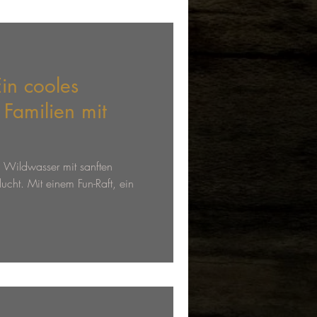
chniken erlernt und wir landen
in cooles
 Familien mit
 Wildwasser mit sanften
ucht. Mit einem Fun-Raft, ein