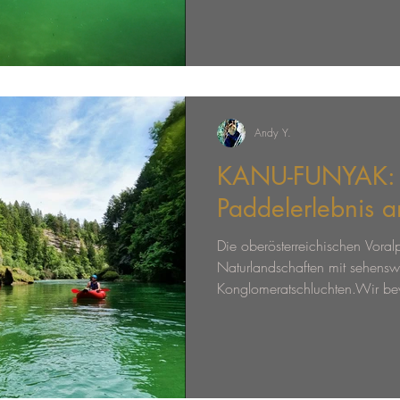
Andy Y.
KANU-FUNYAK: 
Paddelerlebnis a
Die oberösterreichischen Vora
Naturlandschaften mit sehensw
Konglomeratschluchten.Wir bew
befahrende Wildwasser mit mo
faszinierendes Flusserlebnis m
Ausgestattet mit einer Top Ausr
Guiding, erkunden wir den Stey
Molln/Agonitz bis Obergründ