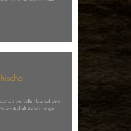
chische
s damals wertvolle Holz auf dem
aldwirtschaft stand in enger