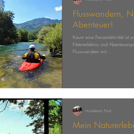
Flusswandern, Na
Abenteuer!
Kaum eine Freizeitaktivität ist s
Naturerlebnis und Abenteuersp
Flusswandern mit...
Huckleberry Prod.
Mein Naturerlebn