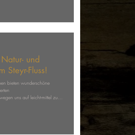
Natur- und
m Steyr-Fluss!
lpen bieten wunderschöne
erten
egen uns auf leicht-mittel zu
deraten Strömungen. Ein
it einem Kanu/Funyak.
üstung und unter professionellem
r-Fluss / Abschnitt
burg/Haunoldmühle. Dabei