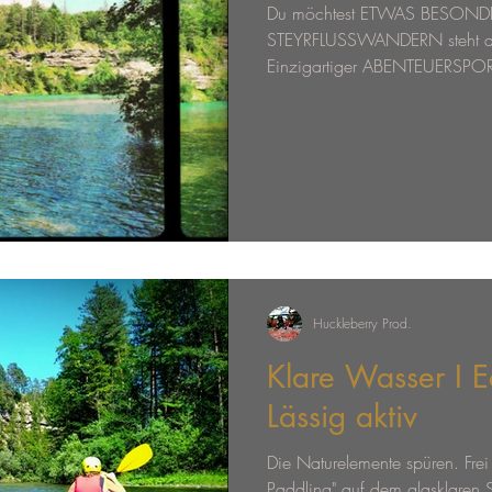
Du möchtest ETWAS BESONDER
STEYRFLUSSWANDERN steht das 
Einzigartiger ABENTEUERSPOR
Huckleberry Prod.
Klare Wasser I E
Lässig aktiv
Die Naturelemente spüren. Frei
Paddling" auf dem glasklaren St