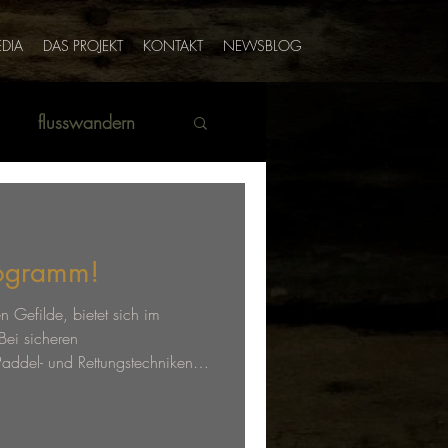
DIA
DAS PROJEKT
KONTAKT
NEWSBLOG
flusswandern
delns
rogramm!
n Gefilde, bietet sich im
Bei sicheren
ddel- und Rettungstechniken
erden. Mehr Infos unter: