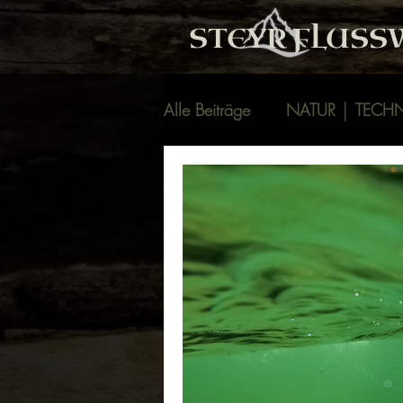
STEYR
FLUSS
Alle Beiträge
NATUR │ TECHN
paddeln
steyr flusswande
kanu wanderfahren
fluss