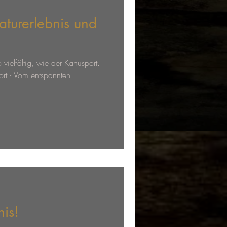
turerlebnis und
o vielfältig, wie der Kanusport.
ort - Vom entspannten
is!