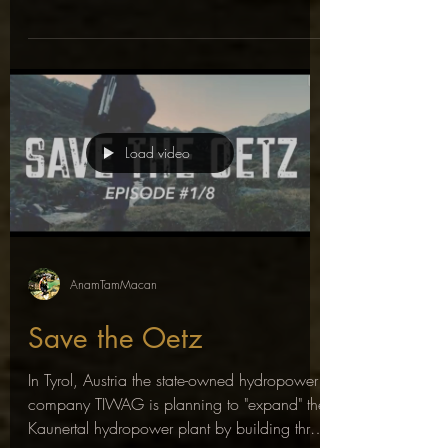
Load video
AnamTamMacan
Save the Oetz
In Tyrol, Austria the state-owned hydropower
company TIWAG is planning to "expand" the
Kaunertal hydropower plant by building three