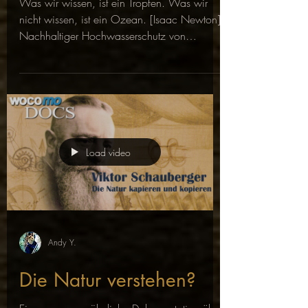
Was wir wissen, ist ein Tropfen. Was wir
nicht wissen, ist ein Ozean. [Isaac Newton]
Nachhaltiger Hochwasserschutz von
Wassermeister...
Load video
Andy Y.
Die Natur verstehen?