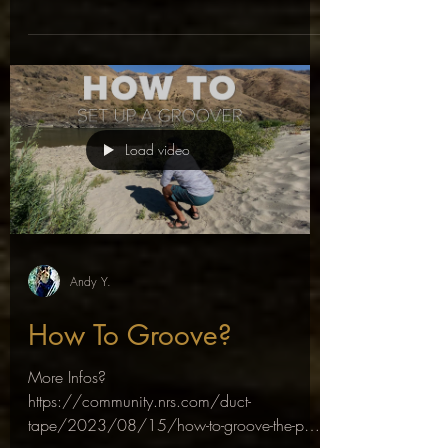
new...
Load video
Andy Y.
How To Groove?
More Infos?
https://community.nrs.com/duct-
tape/2023/08/15/how-to-groove-the-poo-