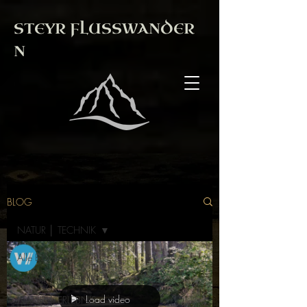
STEYR
FLUSSWANDER
N
BLOG
NATUR │ TECHNIK
Alle Beiträge
NATUR │ TECHNIK
Load video
NATUR │ ERLEBNIS