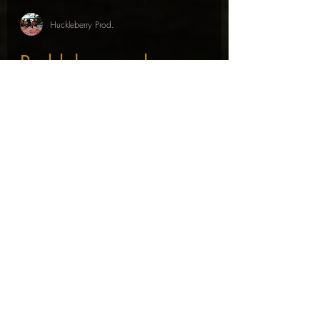
Huckleberry Prod.
Paddeln umgeben von
Bergen: Flusswandern
auf der Enns
Ein cooler Freizeitbericht vom Onlinedienst
der Nürnberger Nachrichten, über unseren
Kooperationspartner "Ennsflusswandern" ..
Mehr...